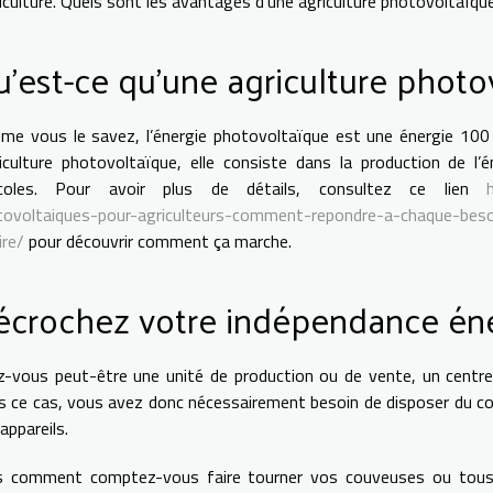
riculture. Quels sont les avantages d’une agriculture photovoltaïque 
’est-ce qu’une agriculture photo
e vous le savez, l’énergie photovoltaïque est une énergie 100 %
riculture photovoltaïque, elle consiste dans la production de l’
icoles. Pour avoir plus de détails, consultez ce lien
tovoltaiques-pour-agriculteurs-comment-repondre-a-chaque-besoi
ire/
pour découvrir comment ça marche.
écrochez votre indépendance én
-vous peut-être une unité de production ou de vente, un centr
 ce cas, vous avez donc nécessairement besoin de disposer du cou
appareils.
s comment comptez-vous faire tourner vos couveuses ou tous v