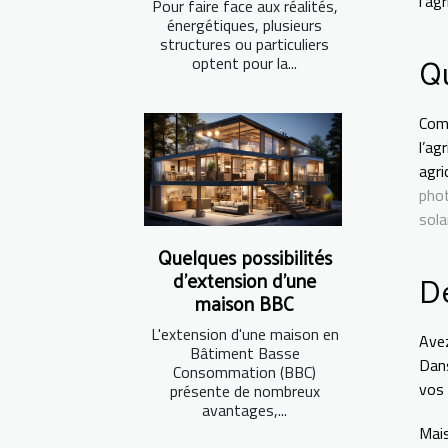
l’ag
Pour faire face aux réalités,
énergétiques, plusieurs
structures ou particuliers
Qu
optent pour la...
Comm
l’ag
agr
pho
sola
Quelques possibilités
D
d'extension d'une
maison BBC
L'extension d'une maison en
Avez
Bâtiment Basse
Dans
Consommation (BBC)
vos 
présente de nombreux
avantages,...
Mai