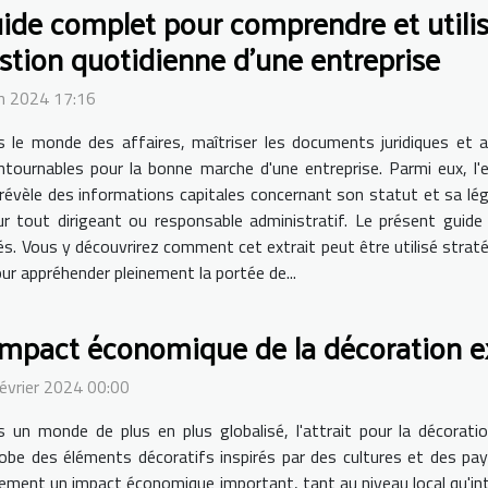
ide complet pour comprendre et utilise
stion quotidienne d'une entreprise
in 2024 17:16
 le monde des affaires, maîtriser les documents juridiques et 
ntournables pour la bonne marche d'une entreprise. Parmi eux, l'e
révèle des informations capitales concernant son statut et sa légit
ur tout dirigeant ou responsable administratif. Le présent guide
étés. Vous y découvrirez comment cet extrait peut être utilisé str
our appréhender pleinement la portée de...
impact économique de la décoration e
évrier 2024 00:00
 un monde de plus en plus globalisé, l'attrait pour la décorati
obe des éléments décoratifs inspirés par des cultures et des pay
ement un impact économique important, tant au niveau local qu'inte