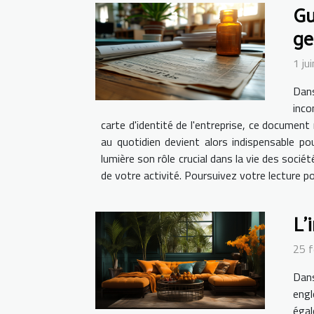
Gu
ge
1 ju
Dans
inco
carte d'identité de l'entreprise, ce document 
au quotidien devient alors indispensable po
lumière son rôle crucial dans la vie des soci
de votre activité. Poursuivez votre lecture p
L'
25 f
Dans
engl
égal