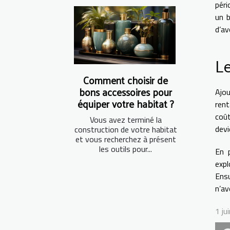
péri
un b
d’av
Le
Comment choisir de
bons accessoires pour
Ajou
équiper votre habitat ?
rent
coût
Vous avez terminé la
devi
construction de votre habitat
et vous recherchez à présent
les outils pour...
En p
exp
Ensu
n’av
1 ju