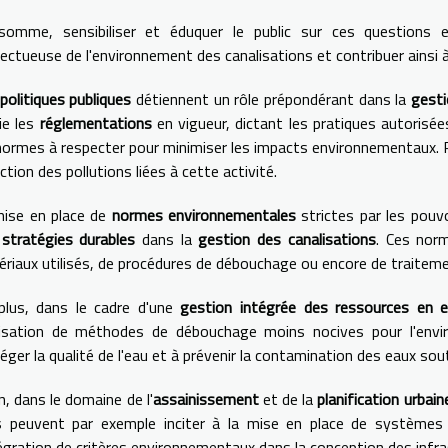
somme, sensibiliser et éduquer le public sur ces questions e
ectueuse de l'environnement des canalisations et contribuer ainsi à
politiques publiques
détiennent un rôle prépondérant dans la
gesti
ie les
réglementations
en vigueur, dictant les pratiques autorisée
normes à respecter pour minimiser les impacts environnementaux. P
ction des pollutions liées à cette activité.
mise en place de
normes environnementales
strictes par les pouv
s
stratégies durables
dans la
gestion des canalisations
. Ces nor
riaux utilisés, de procédures de débouchage ou encore de traiteme
plus, dans le cadre d'une
gestion intégrée des ressources en 
tilisation de méthodes de débouchage moins nocives pour l'env
éger la qualité de l'eau et à prévenir la contamination des eaux sou
n, dans le domaine de l'
assainissement
et de la
planification urbain
s peuvent par exemple inciter à la mise en place de systèmes 
tégration de critères environnementaux dans la conception des infra