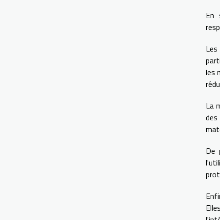
En 
resp
Les
part
les 
rédu
La 
de
maté
De 
l'u
prot
Enfi
Elle
l'in