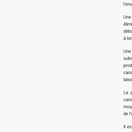
l'en
Une
élim
débo
à lo
Une 
sub
prod
cana
lais
La p
cana
moye
de l
Il e