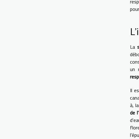
resp
pour
L'
La
déb
cons
un 
res
Il e
cana
à, l
de l
d'ea
flor
l'ép