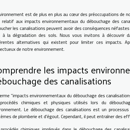
vironnement est de plus en plus au cœur des préoccupations de no
i relatif aux impacts environnementaux du débouchage des canal
ucher les canalisations peuvent avoir des conséquences néfastes s
u à la dégradation des sols. Nous vous invitons à découvrir da
férentes alternatives qui existent pour limiter ces impacts.
ectueux de notre environnement.
omprendre les impacts environn
ébouchage des canalisations
erme "impacts environnementaux du débouchage des canalisation
 procédés chimiques et physiques utilisés lors du déboucha
ironnement. Le débouchage des canalisations est un processus n
èmes de plomberie et d'égout. Cependant, il peut entraîner des ef
 procédés chimiques impliqués dans le débouchage des canalisat