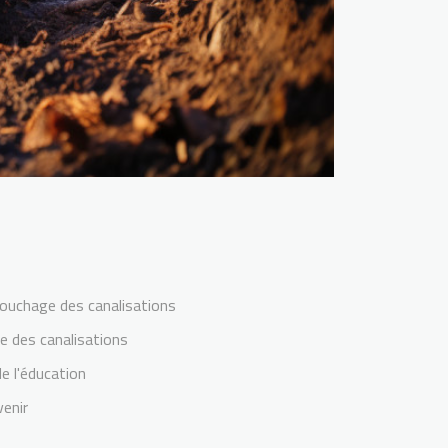
ouchage des canalisations
e des canalisations
de l'éducation
enir