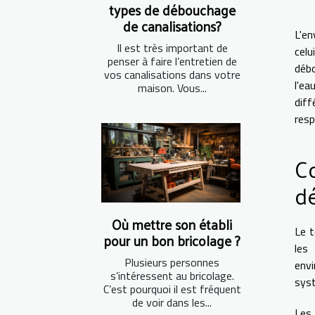
types de débouchage
de canalisations?
L'en
Il est très important de
celu
penser à faire l’entretien de
débo
vos canalisations dans votre
l'ea
maison. Vous...
dif
resp
C
d
Où mettre son établi
Le t
pour un bon bricolage ?
les
Plusieurs personnes
env
s’intéressent au bricolage.
syst
C’est pourquoi il est fréquent
de voir dans les...
Les