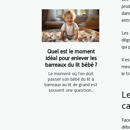
prod
dans
entr
Les
dégr
qui 
Quel est le moment
idéal pour enlever les
Il e
barreaux du lit bébé ?
mesu
Le moment où l’on doit
le t
passer son bébé du lit à
barreaux au lit de grand est
Le
souvent une question...
ca
Fac
déb