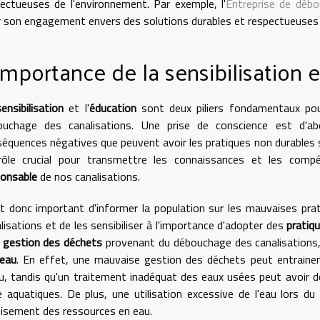
ectueuses de l'environnement. Par exemple, l'
Entreprise de débo
 son engagement envers des solutions durables et respectueuses 
importance de la sensibilisation e
sensibilisation
et l'
éducation
sont deux piliers fondamentaux pou
ouchage des canalisations. Une prise de conscience est d'ab
équences négatives que peuvent avoir les pratiques non durables s
rôle crucial pour transmettre les connaissances et les com
ponsable
de nos canalisations.
st donc important d'informer la population sur les mauvaises 
lisations et de les sensibiliser à l'importance d'adopter des
pratiq
a
gestion des déchets
provenant du débouchage des canalisations
'eau
. En effet, une mauvaise gestion des déchets peut entrainer
u, tandis qu'un traitement inadéquat des eaux usées peut avoir 
e aquatiques. De plus, une utilisation excessive de l'eau lors d
uisement des ressources en eau.