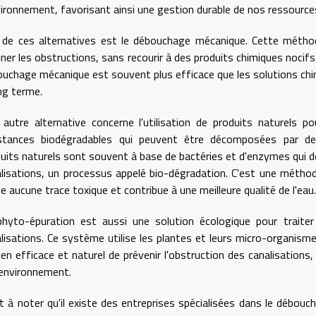
vironnement, favorisant ainsi une gestion durable de nos ressource
 de ces alternatives est le débouchage mécanique. Cette méthod
iner les obstructions, sans recourir à des produits chimiques nocifs
uchage mécanique est souvent plus efficace que les solutions ch
ng terme.
autre alternative concerne l'utilisation de produits naturels po
stances biodégradables qui peuvent être décomposées par de
uits naturels sont souvent à base de bactéries et d'enzymes qui 
lisations, un processus appelé bio-dégradation. C'est une méthod
se aucune trace toxique et contribue à une meilleure qualité de l'eau.
hyto-épuration est aussi une solution écologique pour traiter
lisations. Ce système utilise les plantes et leurs micro-organismes
n efficace et naturel de prévenir l'obstruction des canalisations, 
'environnement.
st à noter qu'il existe des entreprises spécialisées dans le débo