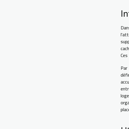
In
Dans
l'at
supp
cac
Ces
Par 
défi
accu
ent
loge
orga
plac