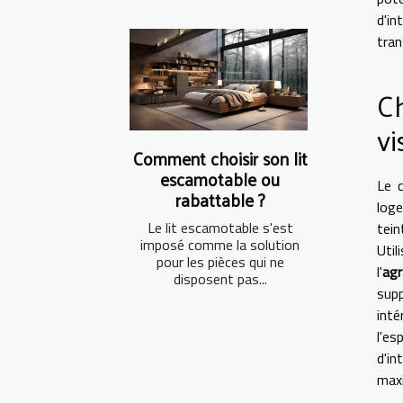
d'i
tran
Ch
v
Comment choisir son lit
escamotable ou
Le c
rabattable ?
log
Le lit escamotable s'est
tein
imposé comme la solution
Util
pour les pièces qui ne
l'
agr
disposent pas...
sup
inté
l'es
d'in
maxi