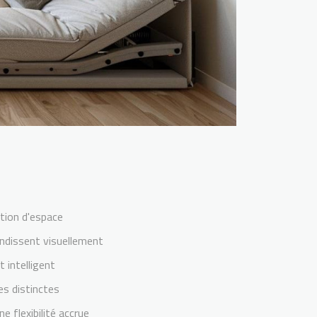
ation d'espace
andissent visuellement
 intelligent
nes distinctes
 flexibilité accrue