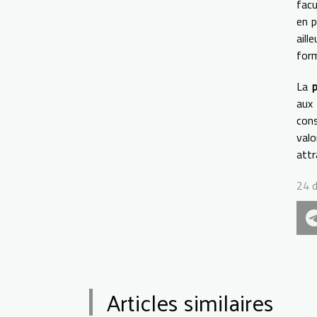
facu
en p
aill
form
La
p
aux 
cons
valo
attr
24 
Articles similaires