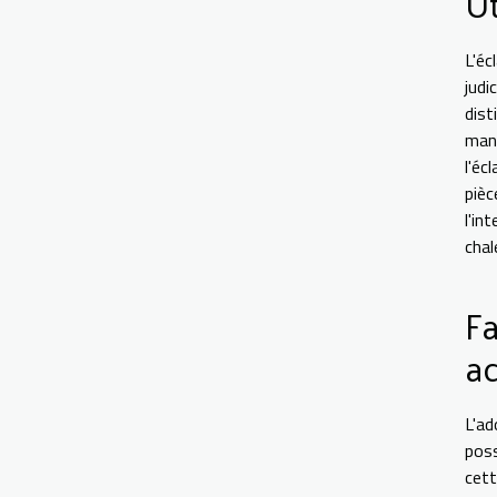
Ut
L'é
judi
dist
mang
l'éc
pièc
l'in
chal
Fa
a
L'ad
poss
cett