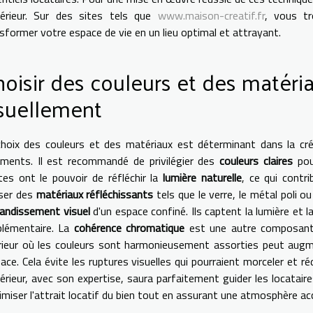
ntérieur. Sur des sites tels que
www.maison-creatif.fr
, vous tr
sformer votre espace de vie en un lieu optimal et attrayant.
oisir des couleurs et des matéri
isuellement
hoix des couleurs et des matériaux est déterminant dans la cré
ements. Il est recommandé de privilégier des
couleurs claires
pou
tes ont le pouvoir de réfléchir la
lumière naturelle
, ce qui contr
iser des
matériaux réfléchissants
tels que le verre, le métal poli o
andissement visuel
d'un espace confiné. Ils captent la lumière et l
plémentaire. La
cohérence chromatique
est une autre composante 
rieur où les couleurs sont harmonieusement assorties peut augme
pace. Cela évite les ruptures visuelles qui pourraient morceler et ré
térieur, avec son expertise, saura parfaitement guider les locatair
miser l'attrait locatif du bien tout en assurant une atmosphère acc