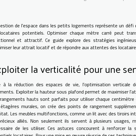
estion de l'espace dans les petits logements représente un défi d
 locataires potentiels. Optimiser chaque mètre carré peut tra
ctionnel et attractif. Ce guide explore des stratégies ingénie
miser leur attrait locatif et de répondre aux attentes des locataire
ploiter la verticalité pour une s
 à la réduction des espaces de vie, l'optimisation verticale 
ments. Exploiter la hauteur sous plafond permet de maximiser l'attr
rangements hauts sont parfaits pour utiliser chaque centimètre 
 étagères murales, on crée des points de rangement supplémenta
bitat. Les meubles multifonctions, comme un lit avec des tiroirs 
récieux alliés. Non seulement ils servent à plusieurs usages, ma
ssaire de les utiliser. Ces astuces concourent à renforcer la
ntiels locataires. Pour une mise en œuvre réussie de ces techniques