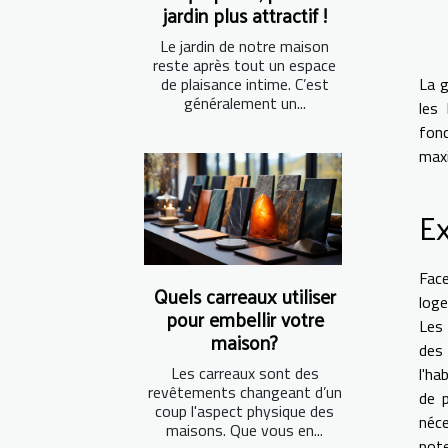
jardin plus attractif !
Le jardin de notre maison
reste après tout un espace
de plaisance intime. C’est
La g
généralement un...
les
fon
maxi
Ex
Face
Quels carreaux utiliser
loge
pour embellir votre
Les 
maison?
des
Les carreaux sont des
l'ha
revêtements changeant d’un
de p
coup l'aspect physique des
néce
maisons. Que vous en...
pote